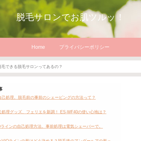
脱毛サロンでお肌ツルッ！
Home
プライバシーポリシー
脱毛できる脱毛サロンってあるの？
事
自己処理。脱毛前の事前のシェービングの方法って？
処理グッズ、フェリエを新調！ ES-WF40の使い心地は？
IOラインの自己処理方法。事前処理は電気シェーバーで。
ナVIOラインの形はどう決める？脱毛後のアンダーヘアの形っ