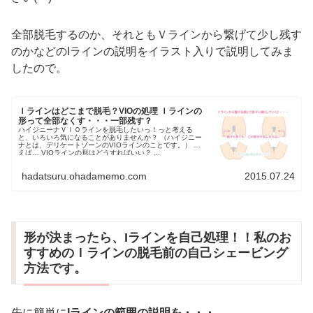
全部脱毛するのか、それともＶラインから繋げて少し残す
のかなどのIラインの説明をイラスト入りで説明してみま
したので。
Ｉラインはどこまで脱毛？VIOの処理 Ｉラインの
形って全部なくす・・・一部残す？
ハイジニーナＶＩＯラインを脱毛したいっ！っと考える
と、いろいろ気になることがありませんか？ （ハイジニー
ナとは、デリケートゾーンのVIOラインのことです。） 例
えば… VIOラインの形はどうすればいい？ ...
hadatsuru.ohadamemo.com
2015.07.24
形が決まったら、Iラインを自己処理！！私のお
すすめのＩラインの脱毛前の自己シェービング
方法です。
先に簡単に
Iラインの範囲の説明を・・・