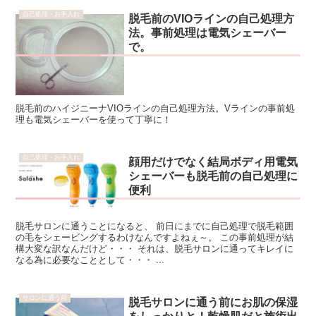
自己処理・お手入れ
脱毛前のVIOラインの自己処理方
法。事前処理は電気シェーバー
で。
脱毛前のハイジニーナVIOラインの自己処理方法。Vラインの事前処
理も電気シェーバーを使って丁寧に！
自己処理・お手入れ
顔用だけでなく結局ボディ用電気
シェーバーも脱毛前の自己処理に
便利
脱毛サロンに通うことになると、 前日にまでに自己処理で脱毛範囲
の毛をシェービングするわけなんですよねぇ～。 この事前処理が結
構大変な訳なんだけど・・・ それは、脱毛サロンに通ってキレイに
なる為に必要なこととして・・・ ...
サロンに通う前
脱毛サロンに通う前にお肌の保湿