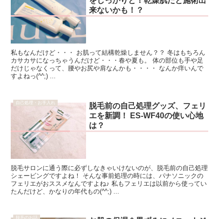
をしっかりと！乾燥肌だと施術出
来ないかも！？
私もなんだけど・・・ お肌って結構乾燥しません？？ 冬はもちろん
カサカサになっちゃうんだけど・・・春や夏も。 体の部位も手や足
だけじゃなくって、腰やお尻や肩なんかも・・・・ なんか痒いんで
すよねっ(^^;) ...
自己処理・お手入れ
脱毛前の自己処理グッズ、フェリ
エを新調！ ES-WF40の使い心地
は？
脱毛サロンに通う際に必ずしなきゃいけないのが、脱毛前の自己処理
シェービングですよね！ そんな事前処理の時には、パナソニックの
フェリエがおススメなんですよね♪ 私もフェリエは以前から使ってい
たんだけど、かなりの年代もの(^^;) ...
脱毛のお話