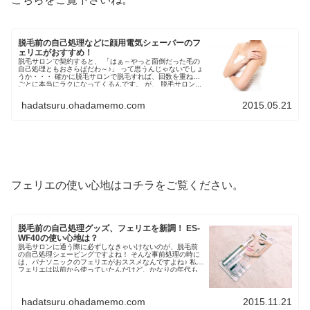
脱毛前の自己処理などに顔用電気シェーバーのフ
ェリエがおすすめ！
脱毛サロンで契約すると、 「はぁ～やっと面倒だった毛の
自己処理ともおさらばだわ～♪」 って思うんじゃないでしょ
うか・・・ 確かに脱毛サロンで脱毛すれば、回数を重ねる
ごとに本当にラクになってくるんです。 が、 脱毛サロン...
hadatsuru.ohadamemo.com
2015.05.21
フェリエの使い心地はコチラをご覧ください。
脱毛前の自己処理グッズ、フェリエを新調！ ES-
WF40の使い心地は？
脱毛サロンに通う際に必ずしなきゃいけないのが、脱毛前
の自己処理シェービングですよね！ そんな事前処理の時に
は、パナソニックのフェリエがおススメなんですよね♪ 私も
フェリエは以前から使っていたんだけど、かなりの年代も
の(^^;) ...
hadatsuru.ohadamemo.com
2015.11.21