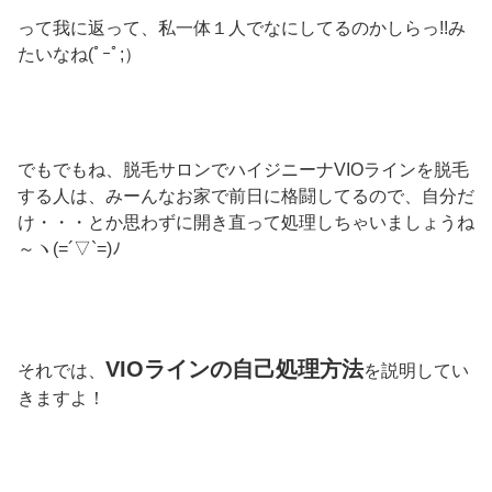
って我に返って、私一体１人でなにしてるのかしらっ!!み
たいなね(ﾟｰﾟ;）
でもでもね、脱毛サロンでハイジニーナVIOラインを脱毛
する人は、みーんなお家で前日に格闘してるので、自分だ
け・・・とか思わずに開き直って処理しちゃいましょうね
～ヽ(=´▽`=)ﾉ
VIOラインの自己処理方法
それでは、
を説明してい
きますよ！