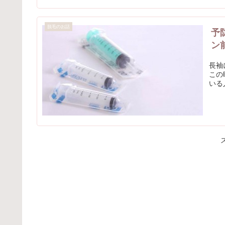
脱毛のお話
予
ン
長袖
この
いる