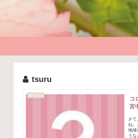
tsuru
脱毛のお話
コ
言
さて
ね。
地域
うな