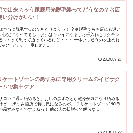
宅で出来ちゃう家庭用光脱毛器ってどうなの？お店
使い分けがいい！
は本当に脱毛するのがあたりまえっ！ 全身脱毛でもお店にも通い
い設定になってるし、お肌はキレイになるしお手入れもラクチン
る～♪ って思って通っているけど・・・ 一体いつ通うのを止めれ
いの？ とか、 一度止めた...
2019.09.27
リケートゾーンの黒ずみに専用クリームのイビサク
ームで集中ケア
サロンに通い始めると、お肌の黒ずみとか乾燥が気になり始める
けど、 黒ずみ箇所で特に気になるのが、 デリケートゾーンVIOラ
の黒ずみなんですよねっ！ 他の人の状態って解らな...
2018.11.22