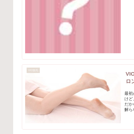
VIO脱毛
V
ロ
最初
けど
だか
解ら