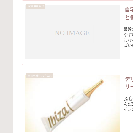
家庭用脱毛器
自
と
最近
やす
にな
ばい
自己処理・お手入れ
デ
リ
脱毛
んだ
イン