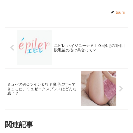
tsuru
エピレ ハイジニーナＶＩＯ5脱毛の1回目
脱毛後の抜け具合って？
ミュゼのVIOライン＆ワキ脱毛に行って
きました。ミュゼエクスプレスはどんな
感じ？
関連記事